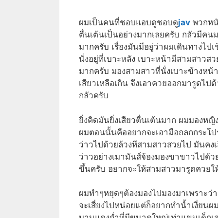
ผมเป็นคนที่ชอบแอบดูชอบดู
jav
พวกหนัง
ตื่นเต้นเป็นอย่างมากเลยครับ กลัวมีคนม
มากครับ เรื่องมันมีอยู่ว่าผมเดินทาง
นั่งอยู่ที่เบาะหลัง เบาะหน้ามีสามสาวสวย
มากครับ มองสามสาวที่นั่งเบาะข้างหน้
เสียวเหลือเกิน จึงเอาควยออกมารูดไปด้
กลัวครับ
ยิ่งคิดมันยิ่งเสียวตื่นเต้นมาก ผมมอง
ผมตอนนั้นคืออยากจะเอามือถลกกระโปรงส
ว่าวไปด้วยล้วงหีสามสาวสวยไป มันคงเสี
ว่าวอย่างเมามันส์จ้องมองขาขาวไปด้วย 
ขึ้นครับ อยากจะให้สามสาวมารูดควยให
ผมทำๆหยุดๆต้องมองไปมองมาเพราะว่าเด
จะเสี่ยงไปหน่อยแต่ก็อยากทำน้ำเงี่ยน
บานแดงก่ำที่มีขนาดใหญ่เท่าแขนเด็กเล