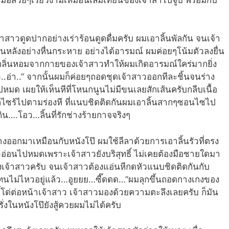
าวดูดปากอย่างเร่าร้อนดูดดื่มครับ ผมเอาลิ้นพัลกัน จนเจ้า
ลังอย่างหื่นกระหาย อย่างได้อารมณ์ ผมค่อยๆโน้มตัวลงยื่น
ลิ่นหอมจากกายของเจ้าสาวทำให้ผมเกิดอารมณ์ใคร่มากยิ่ง
.อ่า..” จากนั้นผมก็ค่อยๆถอดชุดเจ้าสาวออกทีละชิ้นจนร่าง
ด เผยให้เห็นหีที่โหนกนูนไม่มีขนเลยสักเส้นครับกลีบเนื้อ
ซร้ไปตามร่องหี ที่แนบชิดติดกันผมเอาลิ้นสากๆซอนไซไป
น….โอว…ลิ้นที่รักช่างร้ายกาจจริงๆ
ออกมาเหมือนกับหนังโป๊ ผมใช้ลีลาด้วยการเอาลิ้นรัวที่ตรง
วอ่อนไปหมดเพราะเจ้าสาวยังบริสุทธิ์ ไม่เคยต้องมือชายใดมา
ยวของเจ้าสาวครับ จนเจ้าสาวต้องแอ่นหีกดหัวแนบชิดติดกันกับ
นไม่ไหวอยู่แล้ว…อูยยย…ซี๊ดดด…”ผมลุกขึ้นถอดกางเกงของ
โด่ต่อหน้าเจ้าสาว เจ้าสาวมองด้วยความตะลึงเลยครับ ก็มัน
่งในหนังโป๊ยังสู้ควยผมไม่ได้ครับ