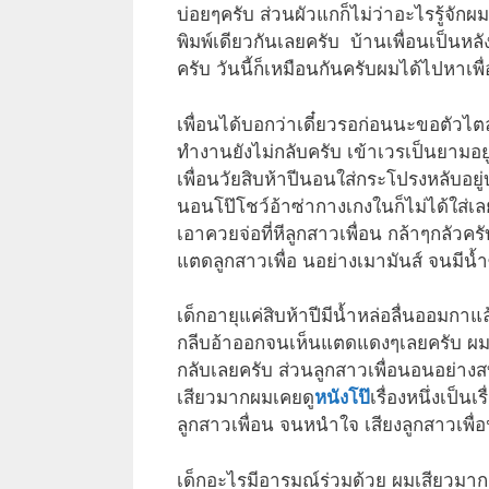
บ่อยๆครับ ส่วนผัวแกก็ไม่ว่าอะไรรู้จัก
พิมพ์เดียวกันเลยครับ บ้านเพื่อนเป็นหล
ครับ วันนี้ก็เหมือนกันครับผมได้ไปหาเพื่
เพื่อนได้บอกว่าเดี๋ยวรอก่อนนะขอตัวไต
ทำงานยังไม่กลับครับ เข้าเวรเป็นยามอย
เพื่อนวัยสิบห้าปีนอนใส่กระโปรงหลับอยู่
นอนโป๊โชว์อ้าซ่ากางเกงในก็ไม่ได้ใส่เ
เอาควยจ่อที่หีลูกสาวเพื่อน กล้าๆกลัวคร
แตดลูกสาวเพื่อ นอย่างเมามันส์ จนมีน
เด็กอายุแค่สิบห้าปีมีน้ำหล่อลื่นออมกา
กลีบอ้าออกจนเห็นแตดแดงๆเลยครับ ผมเอ
กลับเลยครับ ส่วนลูกสาวเพื่อนอนอย่าง
เสียวมากผมเคยดู
หนังโป๊
เรื่องหนึ่งเป็นเ
ลูกสาวเพื่อน จนหนำใจ เสียงลูกสาวเพื่อ
เด็กอะไรมีอารมณ์ร่วมด้วย ผมเสียวมา