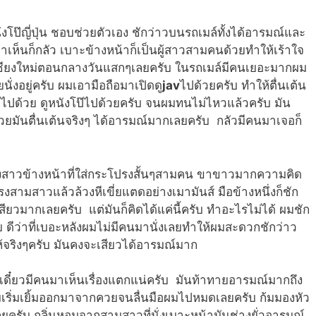
โป๊ญี่ปุ่น ชอบช่วยตัวเอง ชักว่าวบนรถเมล์ทั้งได้อารมณ์และ
าเห็นก็กลัว เบาะข้างหน้าก็เป็นผู้สาวสามคนด้วยทำให้เร้าใจ
ไปเชียงใหม่ตอนกลางวันแสกๆเลยครับ ในรถเมล์มีคนเยอะมากผม
นั่งอยู่ครับ ผมเอามือถือมาเปิดดู
jav
ไปด้วยครับ ทำให้ตื่นเต้น
าไปด้วย ดูหนังโป๊ไปด้วยครับ จนผมทนไม่ไหวแล้วครับ มัน
วยมันตื่นเต้นจริงๆ ได้อารมณ์มากเลยครับ กลัวมีคนมาเจอก็
หญิงสาวข้างหน้าที่ใส่กระโปรงสั้นๆสามคน ขาขาวมากความคิด
ามสาวแล้วล้วงหีเขี่ยแตดอย่างเมามันส์ มือข้างหนึ่งก็ชัก
ยวมากเลยครับ แต่มันก็คิดได้แค่นี้ครับ ทำอะไรไม่ได้ ผมชัก
ดีว่าที่เบอะหลังผมไม่มีคนมานั่งเลยทำให้ผมสะดวกชักว่าว
้จริงๆครับ มันคงจะเสียวได้อารมณ์มาก
ี๋ยวมีคนมาเห็นเรื่องแตกแน่ครับ มันท้าทายอารมณ์มากถึง
ผมเริ่มเยิ้มออกมาจากควยจนลื่นมือผมไปหมดเลยครับ ก้มมองหัว
ยครับ กลิ่นหอมจากสามสาวที่นั่งเบาะหน้ามันช่างยั่วอารมณ์