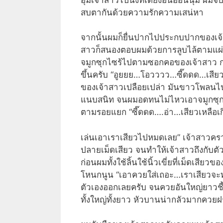
สบตากันด้วยความรักความเสน่หา
จากนั้นผมก็ยื่นปากไปประกบปากของเจ้าส
สาวก็สนองตอบผมด้วยการลูบไล้ตามแผ่นห
จมูกซุกไซร้ไปตามซอกคอของเจ้าสาว ก
ขึ้นครับ “อูยยย…โอวววว…ซี๊ดดด…เสียว.
ของเจ้าสาวเปลือยเปล่า มันขาวโพลนไปหม
แนบสนิท จนผมอดทนไม่ไหวเอาจมูกซุกไ
ตามรอยแยก “ซี๊ดดด….อ่า…เสียวเหลือเกิ
เล่นเอาเราเสียวไปหมดเลย” เจ้าสาวคราง
ปลายเม็ดเสียว จนทำให้เจ้าสาวถึงกับตั
ก่อนผมทั้งใช้ลิ้นใช้นิ้วเขี่ยที่เม็ดเสี
โหนกนูน “เอาควยใส่เถอะ…เราเสียวจะท
ตัวเองออกเลยครับ จนควยอันใหญ่ยาวชี้
ทั้งใหญ่ทั้งยาว หัวบานน่ากลัวมากควยฝรั