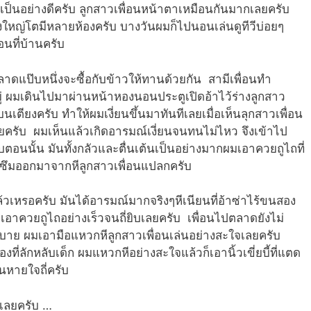
ผมเป็นอย่างดีครับ ลูกสาวเพื่อนหน้าตาเหมือนกันมากเลยครับ
ังใหญ่โตมีหลายห้องครับ บางวันผมก็ไปนอนเล่นดูทีวีบ่อยๆ
อนที่บ้านครับ
ลาดแป๊บหนึ่งจะซื้อกับข้าวให้ทานด้วยกัน สามีเพื่อนทำ
ู่ ผมเดินไปมาผ่านหน้าหองนอนประตูเปิดอ้าไว้ร่างลูกสาว
บนเตียงครับ ทำให้ผมเงี่ยนขึ้นมาทันทีเลยเมื่อเห็นลุกสาวเพื่อน
ลยครับ ผมเห็นแล้วเกิดอารมณ์เงี่ยนจนทนไม่ไหว จึงเข้าไป
ับตอนนั้น มันทั้งกลัวและตื่นเต้นเป็นอย่างมากผมเอาควยถูไถที่
้ำซึมออกมาจากหีลูกสาวเพื่อนแปลกครับ
แล้วเหรอครับ มันได้อารมณ์มากจริงๆหีเนียนที่อ้าซ่าไร้ขนสอง
าควยถูไถอย่างเร็วจนถี่ยิบเลยครับ เพื่อนไปตลาดยังไม่
สบาย ผมเอามือแหวกหีลูกสาวเพื่อนเล่นอย่างสะใจเลยครับ
รื่องที่ลักหลับเด็ก ผมแหวกหีอย่างสะใจแล้วก็เอานิ้วเขี่ยบี้ที่แตด
นหายใจถี่ครับ
กเลยครับ …